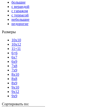
большие
с верандой
с гаражом
с террасой
небольшие
недорогие
Размеры
10x10
10x12
11×11
6×6
6x7
6x9
7x8
7x9
8x10
8x8
8x9
9x10
9x12
9x9
Сортировать по: