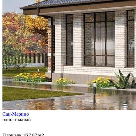
Сан-Марино
одноэтажный
Площадь:
127,87 м
2