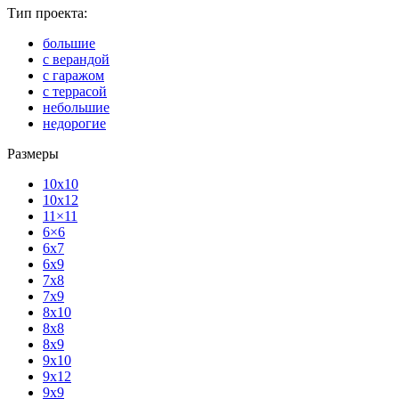
Тип проекта:
большие
с верандой
с гаражом
с террасой
небольшие
недорогие
Размеры
10x10
10x12
11×11
6×6
6x7
6x9
7x8
7x9
8x10
8x8
8x9
9x10
9x12
9x9